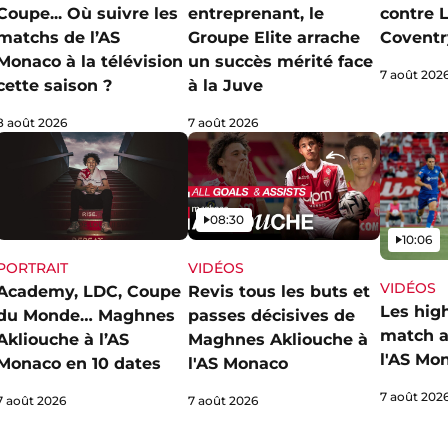
Coupe... Où suivre les
entreprenant, le
contre L
matchs de l’AS
Groupe Elite arrache
Coventr
Monaco à la télévision
un succès mérité face
7 août 202
cette saison ?
à la Juve
8 août 2026
7 août 2026
Vidéo
08:30
Vidéo
10:06
PORTRAIT
VIDÉOS
VIDÉOS
Academy, LDC, Coupe
Revis tous les buts et
Les hig
du Monde… Maghnes
passes décisives de
match a
Akliouche à l’AS
Maghnes Akliouche à
l'AS Mo
Monaco en 10 dates
l'AS Monaco
7 août 202
7 août 2026
7 août 2026