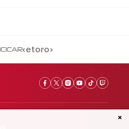
Facebook
X
Instagram
Youtube
TikTok
Twitch
App