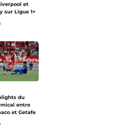
iverpool et
y sur Ligue 1+
6
hlights du
mical entre
naco et Getafe
6