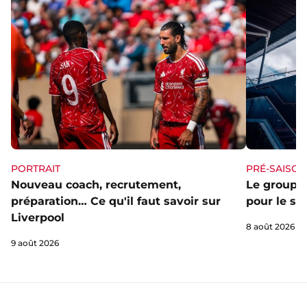
PORTRAIT
PRÉ-SAISON
Nouveau coach, recrutement,
Le groupe 
préparation… Ce qu'il faut savoir sur
pour le st
Liverpool
8 août 2026
9 août 2026