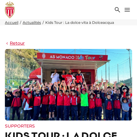
Recher
Me
Accueil
Actualités
Kids Tour : La dolce vita à Dolceacqua
Retour
SUPPORTERS
KIDS TOUR : LA DOLCE