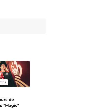
otos
ours de
s "Magic"