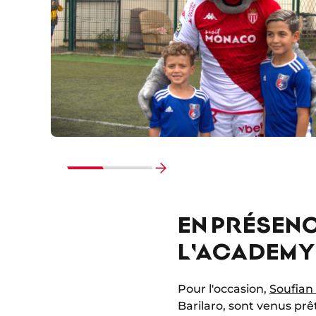
Faire
défiler
EN PRÉSENC
vers
la
L'ACADEMY
fin
Pour l'occasion,
Soufia
Barilaro, sont venus pr