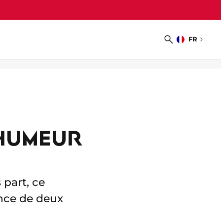
FR
Choisir
Recherche
la
langue
 HUMEUR
 part, ce
ence de deux