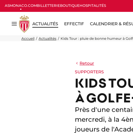
ASMONACO.COM
BILLETTERIE
BOUTIQUE
HOSPITALITÉS
ACTUALITÉS
EFFECTIF
CALENDRIER & RÉS
Menu
Accueil
Actualités
Kids Tour : pluie de bonne humeur à Gol
Retour
SUPPORTERS
KIDS TO
À GOLFE
Près d'une centai
mercredi, à la 4è
joueurs de l'Acad