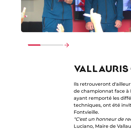
Faire
défiler
VALLAURIS
vers
la
fin
Ils retrouveront d'aille
de championnat face à M
ayant remporté les diffé
techniques, ont été invi
Fontvieille.
"C'est un honneur de re
Luciano, Maire de Valla