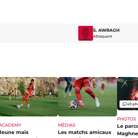
S. AWRAGH
Attaquant
Galerie
49 ph
PHOTOS
ACADEMY
MÉDIAS
Le parc
Jeune mais
Les matchs amicaux
Maghne