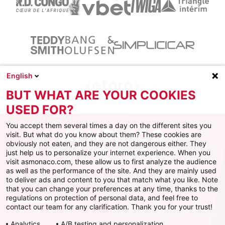
English
BUT WHAT ARE YOUR COOKIES
USED FOR?
You accept them several times a day on the different sites you
visit. But what do you know about them? These cookies are
obviously not eaten, and they are not dangerous either. They
just help us to personalize your internet experience. When you
Facebook
X
Instagram
Youtube
TikTok
Twitch
visit asmonaco.com, these allow us to first analyze the audience
as well as the performance of the site. And they are mainly used
to deliver ads and content to you that match what you like. Note
that you can change your preferences at any time, thanks to the
regulations on protection of personal data, and feel free to
AS MONACO
contact our team for any clarification. Thank you for your trust!
Analytics
A/B testing and personalization