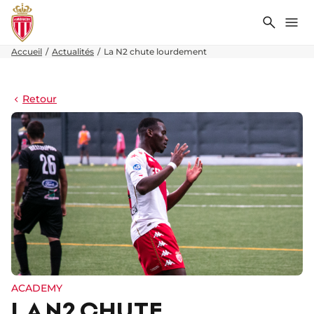
Recher
Me
Accueil
Actualités
La N2 chute lourdement
Retour
ACADEMY
LA N2 CHUTE