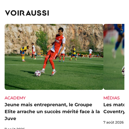
VOIR AUSSI
ACADEMY
MÉDIAS
Jeune mais entreprenant, le Groupe
Les matchs
Elite arrache un succès mérité face à la
Coventry s
Juve
7 août 2026