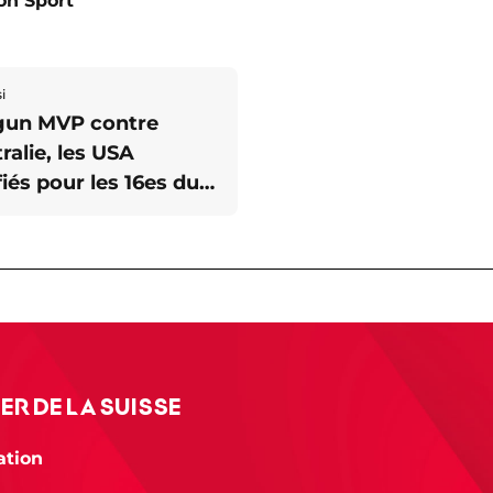
con Sport
i
gun MVP contre
tralie, les USA
fiés pour les 16es du
al !
ER DE LA SUISSE
ration