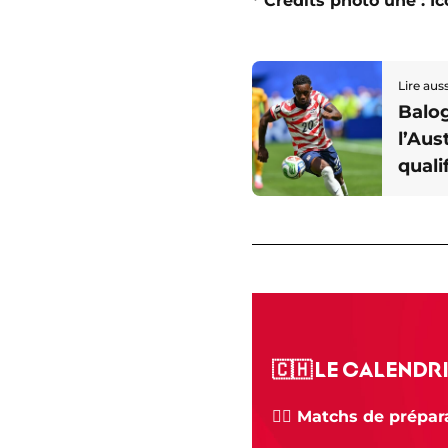
* Crédits photo une : I
Lire auss
Balo
l’Aus
quali
Mondi
🇨🇭 LE CALENDRI
🏋️‍♂️ Matchs de prépa