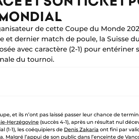
ACE ET SON TICKET 
 MONDIAL
anisateur de cette Coupe du Monde 2026
e et dernier match de poule, la Suisse du
sée avec caractère (2-1) pour entériner s
inale du tournoi.
oupe, et ils n’ont pas laissé passer leur chance de termi
nie-Herzégovine
(succès 4-1), après un résultat nul déce
l (1-1), les coéquipiers de
Denis Zakaria
ont fini par val
. Malgré l’appui de son public dans l’enceinte de Vanco