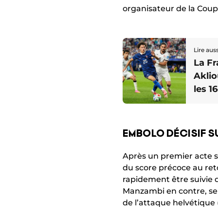
organisateur de la Co
Lire auss
La F
Aklio
les 1
Mond
EMBOLO DÉCISIF SU
Après un premier acte sa
du score précoce au reto
rapidement être suivie 
Manzambi en contre, se
de l’attaque helvétique (