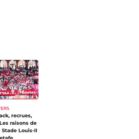
TERS
ck, recrues,
Les raisons de
 Stade Louis-II
etafe