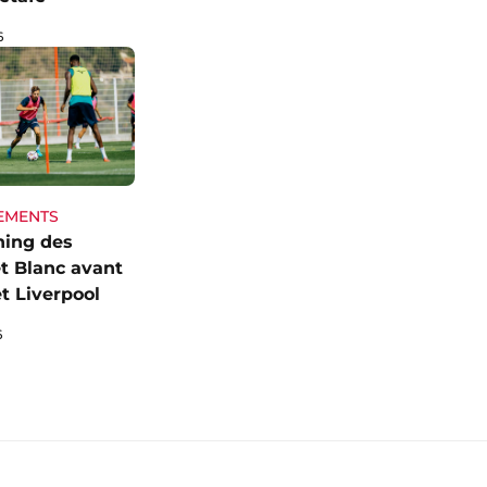
6
EMENTS
ning des
t Blanc avant
t Liverpool
6