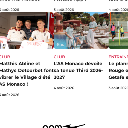
5 août 2026
4 août 202
5 août 2026
CLUB
ENTRAÎN
CLUB
L’AS Monaco dévoile
Le plan
Matthis Abline et
sa tenue Third 2026-
Rouge e
Mathys Detourbet font
2027
Getafe e
vibrer le Village d'été
AS Monaco !
4 août 2026
3 août 202
4 août 2026