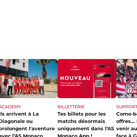
ACADEMY
SUPPOR
BILLETTERIE
Ils arrivent à La
Come-ba
Tes billets pour les
Diagonale ou
offres… 
matchs désormais
prolongent l'aventure
venir au
uniquement dans l’AS
avec l’AS Monaco
face à G
Monaco App !