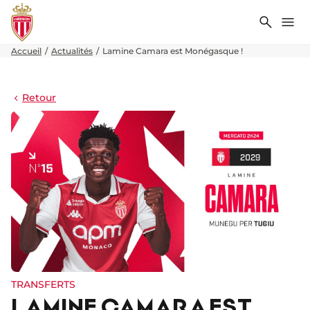
Recher
Me
Accueil
Actualités
Lamine Camara est Monégasque !
Retour
TRANSFERTS
LAMINE CAMARA EST