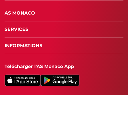
AS MONACO
SERVICES
INFORMATIONS
Télécharger l'AS Monaco App