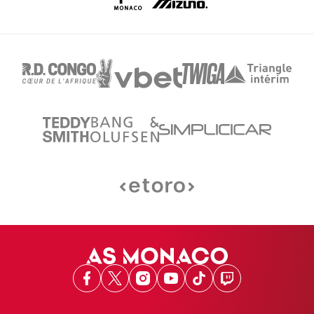
Facebook
X
Instagram
Youtube
TikTok
Twitch