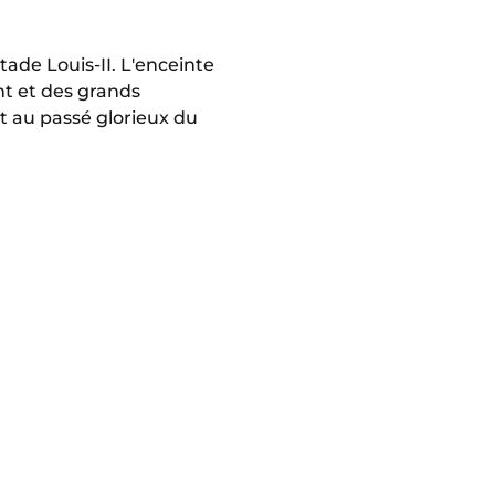
ade Louis-II. L'enceinte
nt et des grands
et au passé glorieux du