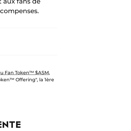
t aux fans de
récompenses.
u Fan Token™ $ASM
,
Token™ Offering", la 1ère
ENTE