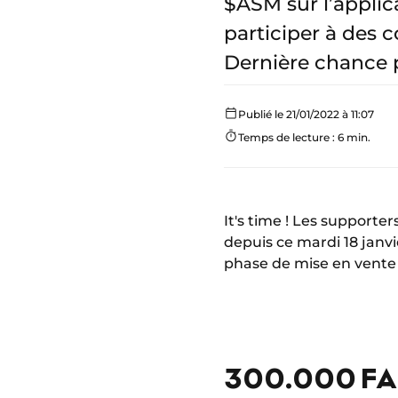
$ASM sur l’applic
participer à des 
Dernière chance p
Publié le 21/01/2022 à 11:07
Temps de lecture : 6 min.
It's time ! Les supporte
depuis ce mardi 18 janv
phase de mise en vente d
300.000 FA