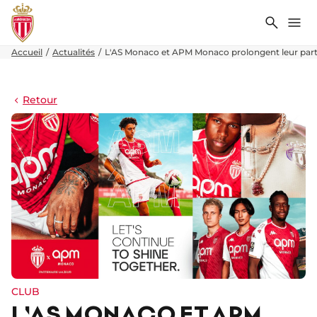
Recher
Me
Accueil
Actualités
L'AS Monaco et APM Monaco prolongent leur parte
Retour
CLUB
L'AS MONACO ET APM