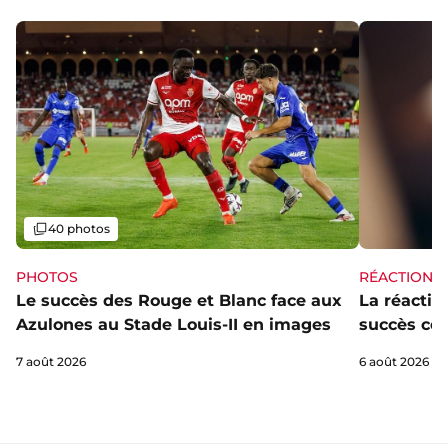
Galerie
40 photos
PHOTOS
RÉACTIONS
Le succès des Rouge et Blanc face aux
La réaction
Azulones au Stade Louis-II en images
succès con
7 août 2026
6 août 2026