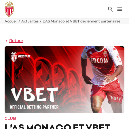
Recher
Me
Accueil
Actualités
L’AS Monaco et VBET deviennent partenaires
Retour
CLUB
L’AS MONACO ET VBET