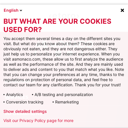
English
BUT WHAT ARE YOUR COOKIES
USED FOR?
You accept them several times a day on the different sites you
visit. But what do you know about them? These cookies are
obviously not eaten, and they are not dangerous either. They
just help us to personalize your internet experience. When you
Facebook
X
Instagram
Youtube
TikTok
Twitch
visit asmonaco.com, these allow us to first analyze the audience
as well as the performance of the site. And they are mainly used
to deliver ads and content to you that match what you like. Note
that you can change your preferences at any time, thanks to the
regulations on protection of personal data, and feel free to
AS MONACO
contact our team for any clarification. Thank you for your trust!
Analytics
A/B testing and personalization
SERVICES
Conversion tracking
Remarketing
Show detailed settings
INFORMATIONS
Visit our Privacy Policy page for more