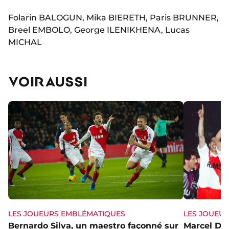
Folarin BALOGUN, Mika BIERETH, Paris BRUNNER,
Breel EMBOLO, George ILENIKHENA, Lucas
MICHAL
VOIR AUSSI
LES JOUEURS EMBLÉMATIQUES
LES JOUEU
Bernardo Silva, un maestro façonné sur
Marcel Dib,