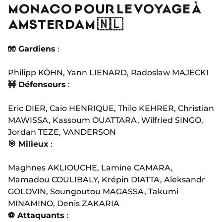
MONACO POUR LE VOYAGE À
AMSTERDAM 🇳🇱
🧤 Gardiens
:
Philipp KÖHN, Yann LIENARD, Radoslaw MAJECKI
🚧 Défenseurs
:
Eric DIER, Caio HENRIQUE, Thilo KEHRER, Christian
MAWISSA, Kassoum OUATTARA, Wilfried SINGO,
Jordan TEZE, VANDERSON
🎯 Milieux
:
Maghnes AKLIOUCHE, Lamine CAMARA,
Mamadou COULIBALY, Krépin DIATTA, Aleksandr
GOLOVIN, Soungoutou MAGASSA, Takumi
MINAMINO, Denis ZAKARIA
⚽ Attaquants
: