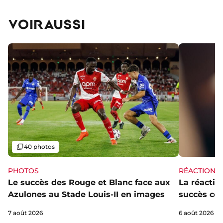
VOIR AUSSI
Galerie
40 photos
PHOTOS
RÉACTIONS
Le succès des Rouge et Blanc face aux
La réaction
Azulones au Stade Louis-II en images
succès con
7 août 2026
6 août 2026