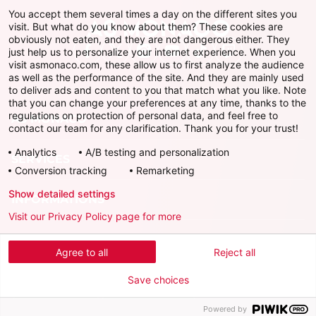
You accept them several times a day on the different sites you
visit. But what do you know about them? These cookies are
obviously not eaten, and they are not dangerous either. They
just help us to personalize your internet experience. When you
Facebook
X
Instagram
Youtube
TikTok
Twitch
visit asmonaco.com, these allow us to first analyze the audience
as well as the performance of the site. And they are mainly used
to deliver ads and content to you that match what you like. Note
that you can change your preferences at any time, thanks to the
regulations on protection of personal data, and feel free to
AS MONACO
contact our team for any clarification. Thank you for your trust!
Analytics
A/B testing and personalization
SERVICES
Conversion tracking
Remarketing
Show detailed settings
INFORMATIONS
Visit our Privacy Policy page for more
Télécharger l'AS Monaco App
Agree to all
Reject all
Save choices
Powered by