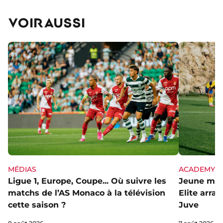
VOIR AUSSI
MÉDIAS
ACADEMY
Ligue 1, Europe, Coupe... Où suivre les
Jeune mai
matchs de l’AS Monaco à la télévision
Elite arra
cette saison ?
Juve