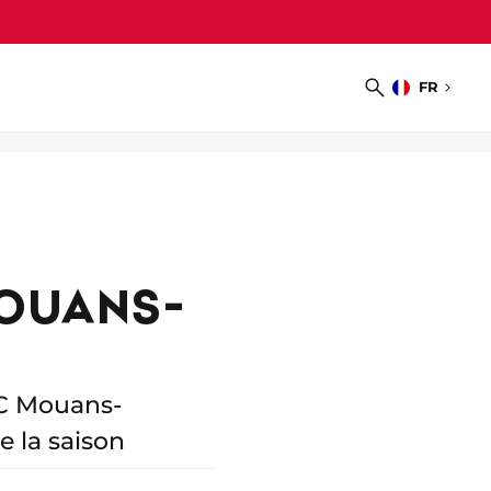
FR
Choisir
Recherche
la
langue
MOUANS-
SC Mouans-
e la saison