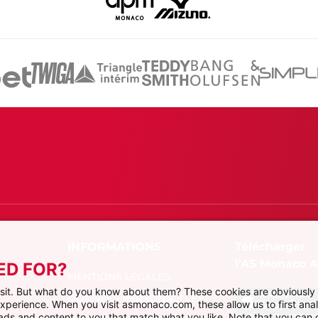
Télécharger
l'AS Monaco 
ED FOR?
MENTIONS LÉGALES
visit. But what do you know about them? These cookies are obviously 
DONNÉES PERSONNELLES
 experience. When you visit asmonaco.com, these allow us to first ana
r ads and content to you that match what you like. Note that you can