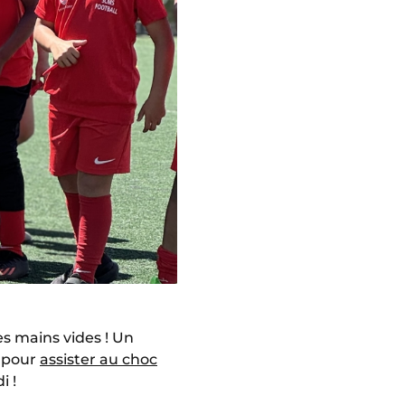
es mains vides ! Un
I pour
assister au choc
i !