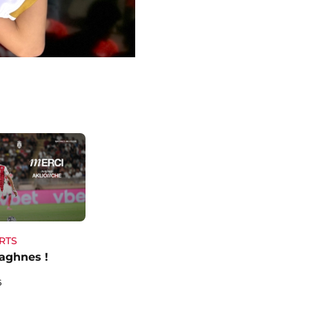
RTS
aghnes !
6