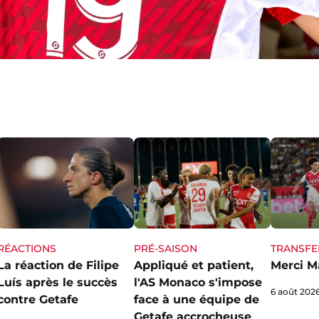
RÉACTIONS
PRÉ-SAISON
TRANSFE
La réaction de Filipe
Appliqué et patient,
Merci M
Luís après le succès
l'AS Monaco s'impose
6 août 202
contre Getafe
face à une équipe de
Getafe accrocheuse