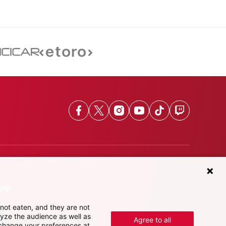
Facebook
X
Instagram
Youtube
TikTok
Twitch
App
not eaten, and they are not
lyze the audience as well as
Agree to all
 change your preferences at