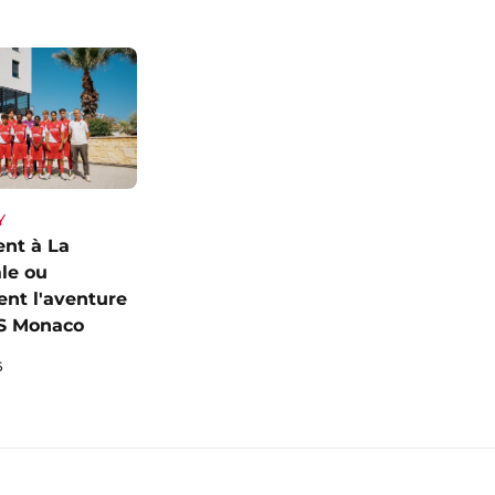
Y
vent à La
le ou
ent l'aventure
AS Monaco
6