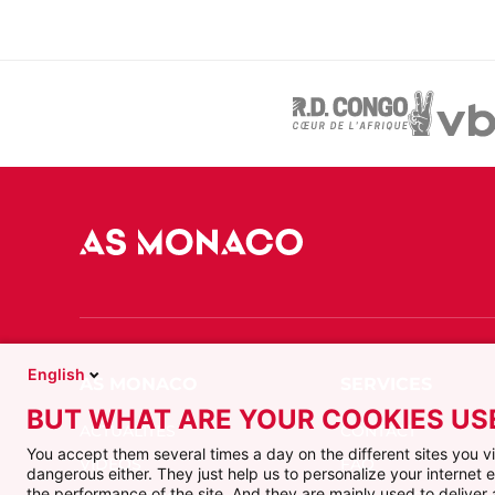
English
BUT WHAT ARE YOUR COOKIES US
ACTUALITÉS
CONTACT
You accept them several times a day on the different sites you 
VIDÉOS
FAQ
dangerous either. They just help us to personalize your internet
the performance of the site. And they are mainly used to delive