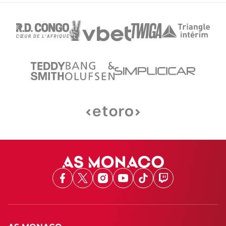
Facebook
X
Instagram
Youtube
TikTok
Twitch