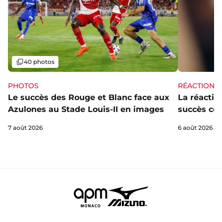
Galerie
40 photos
PHOTOS
RÉACTIONS
Le succès des Rouge et Blanc face aux
La réaction
Azulones au Stade Louis-II en images
succès con
7 août 2026
6 août 2026