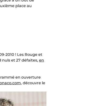
 grâce à un but de
deuxième place au
09-2010 ! Les Rouge et
8 nuls et 27 défaites,
en
ogrammé en ouverture
monaco.com,
découvre le