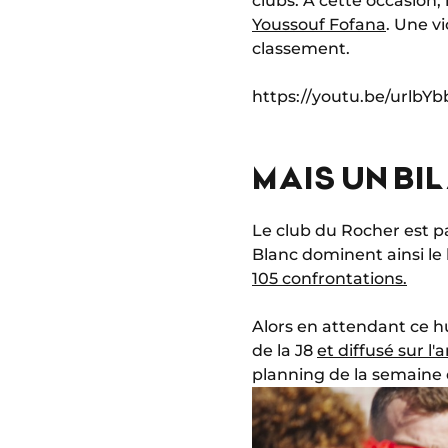
clubs. A cette occasion,
Youssouf Fofana
. Une v
classement.
https://youtu.be/urlb
MAIS UN BIL
Le club du Rocher est pa
Blanc dominent ainsi le 
105 confrontations.
Alors en attendant ce 
de la J8
et diffusé sur 
planning de la semain