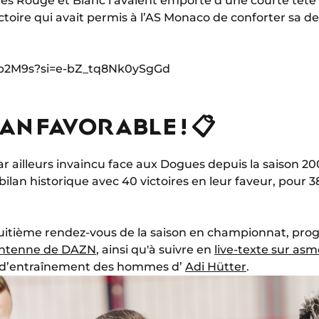
 les Rouge et Blanc l’avaient emporté d’une courte tête
ictoire qui avait permis à l’AS Monaco de conforter sa 
Ybb2M9s?si=e-bZ_tq8Nk0ySgGd
AN FAVORABLE ! 📋
r ailleurs invaincu face aux Dogues depuis la saison 20
bilan historique avec 40 victoires en leur faveur, pour 3
huitième rendez-vous de la saison en championnat, pr
l'antenne de DAZN
, ainsi qu'à suivre en
live-texte sur as
e d’entraînement des hommes d’
Adi Hütter
.