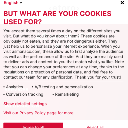
English
BUT WHAT ARE YOUR COOKIES
USED FOR?
You accept them several times a day on the different sites you
visit. But what do you know about them? These cookies are
obviously not eaten, and they are not dangerous either. They
just help us to personalize your internet experience. When you
Facebook
X
Instagram
Youtube
TikTok
Twitch
visit asmonaco.com, these allow us to first analyze the audience
as well as the performance of the site. And they are mainly used
to deliver ads and content to you that match what you like. Note
that you can change your preferences at any time, thanks to the
regulations on protection of personal data, and feel free to
AS MONACO
contact our team for any clarification. Thank you for your trust!
Analytics
A/B testing and personalization
SERVICES
Conversion tracking
Remarketing
Show detailed settings
INFORMATIONS
Visit our Privacy Policy page for more
Télécharger l'AS Monaco App
Agree to all
Reject all