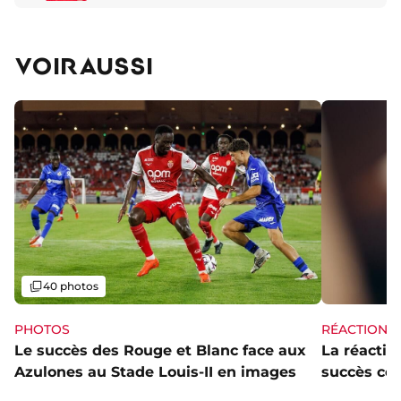
VOIR AUSSI
Galerie
40 photos
PHOTOS
RÉACTIONS
Le succès des Rouge et Blanc face aux
La réaction
Azulones au Stade Louis-II en images
succès con