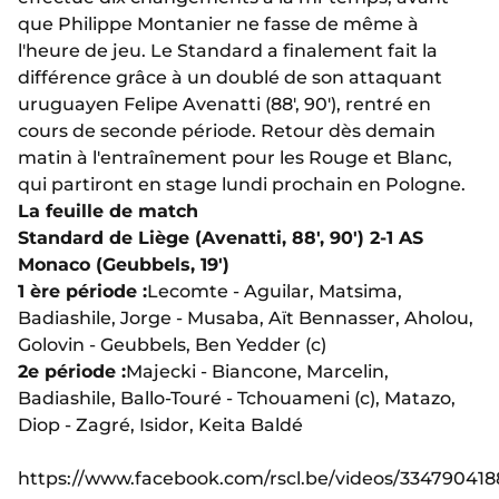
que Philippe Montanier ne fasse de même à
l'heure de jeu. Le Standard a finalement fait la
différence grâce à un doublé de son attaquant
uruguayen Felipe Avenatti (88', 90'), rentré en
cours de seconde période. Retour dès demain
matin à l'entraînement pour les Rouge et Blanc,
qui partiront en stage lundi prochain en Pologne.
La feuille de match
Standard de Liège (Avenatti, 88', 90') 2-1 AS
Monaco (Geubbels, 19')
1 ère période :
Lecomte - Aguilar, Matsima,
Badiashile, Jorge - Musaba, Aït Bennasser, Aholou,
Golovin - Geubbels, Ben Yedder (c)
2e période :
Majecki - Biancone, Marcelin,
Badiashile, Ballo-Touré - Tchouameni (c), Matazo,
Diop - Zagré, Isidor, Keita Baldé
https://www.facebook.com/rscl.be/videos/33479041