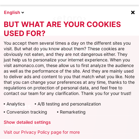
English
BUT WHAT ARE YOUR COOKIES
USED FOR?
You accept them several times a day on the different sites you
visit. But what do you know about them? These cookies are
obviously not eaten, and they are not dangerous either. They
just help us to personalize your internet experience. When you
Facebook
X
Instagram
Youtube
TikTok
Twitch
visit asmonaco.com, these allow us to first analyze the audience
as well as the performance of the site. And they are mainly used
to deliver ads and content to you that match what you like. Note
that you can change your preferences at any time, thanks to the
regulations on protection of personal data, and feel free to
AS MONACO
contact our team for any clarification. Thank you for your trust!
Analytics
A/B testing and personalization
SERVICES
Conversion tracking
Remarketing
Show detailed settings
INFORMATIONS
Visit our Privacy Policy page for more