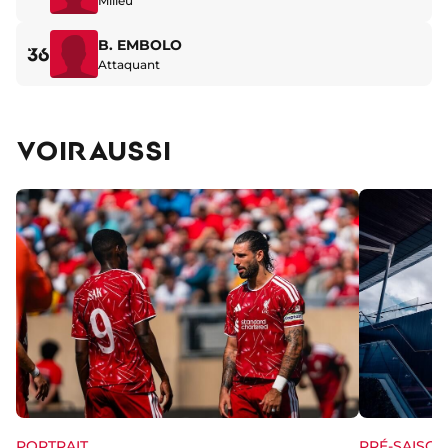
Milieu
B. EMBOLO
36
Attaquant
VOIR AUSSI
PORTRAIT
PRÉ-SAISON