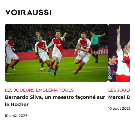
VOIR AUSSI
LES JOUEURS EMBLÉMATIQUES
LES JOUEU
Bernardo Silva, un maestro façonné sur
Marcel Dib,
le Rocher
10 août 2026
10 août 2026