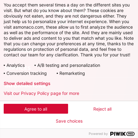
You accept them several times a day on the different sites you
visit. But what do you know about them? These cookies are
obviously not eaten, and they are not dangerous either. They
just help us to personalize your internet experience. When you
Facebook
X
Instagram
Youtube
TikTok
Twitch
visit asmonaco.com, these allow us to first analyze the audience
as well as the performance of the site. And they are mainly used
to deliver ads and content to you that match what you like. Note
that you can change your preferences at any time, thanks to the
regulations on protection of personal data, and feel free to
AS MONACO
contact our team for any clarification. Thank you for your trust!
Analytics
A/B testing and personalization
SERVICES
Conversion tracking
Remarketing
Show detailed settings
INFORMATIONS
Visit our Privacy Policy page for more
Télécharger l'AS Monaco App
Agree to all
Reject all
Save choices
Powered by