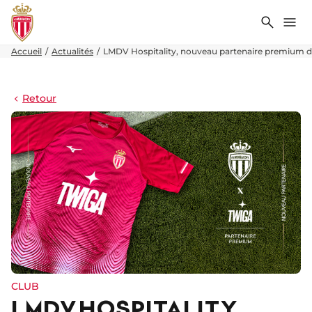
Recher
Me
Accueil
Actualités
LMDV Hospitality, nouveau partenaire premium d
Retour
CLUB
LMDV HOSPITALITY,