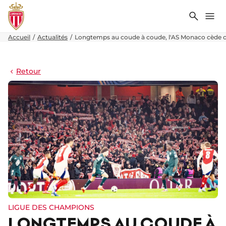
Recher
Me
Accueil
Actualités
Longtemps au coude à coude, l'AS Monaco cède c
Retour
LIGUE DES CHAMPIONS
LONGTEMPS AU COUDE À