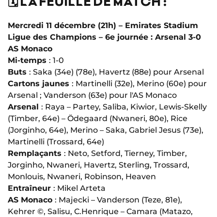
🗓️ LA FEUILLE DE MATCH :
Mercredi 11 décembre (21h) – Emirates Stadium
Ligue des Champions – 6e journée : Arsenal 3-0
AS Monaco
Mi-temps
: 1-0
Buts
: Saka (34e) (78e), Havertz (88e) pour Arsenal
Cartons jaunes
: Martinelli (32e), Merino (60e) pour
Arsenal ; Vanderson (63e) pour l'AS Monaco
Arsenal
: Raya – Partey, Saliba, Kiwior, Lewis-Skelly
(Timber, 64e) – Ödegaard (Nwaneri, 80e), Rice
(Jorginho, 64e), Merino – Saka, Gabriel Jesus (73e),
Martinelli (Trossard, 64e)
Remplaçants
: Neto, Setford, Tierney, Timber,
Jorginho, Nwaneri, Havertz, Sterling, Trossard,
Monlouis, Nwaneri, Robinson, Heaven
Entraîneur
: Mikel Arteta
AS Monaco
: Majecki – Vanderson (Teze, 81e),
Kehrer ©, Salisu, C.Henrique – Camara (Matazo,