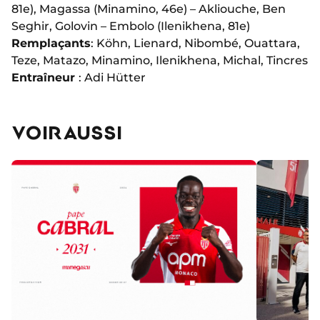
81e), Magassa (Minamino, 46e) – Akliouche, Ben
Seghir, Golovin – Embolo (Ilenikhena, 81e)
Remplaçants
: Köhn, Lienard, Nibombé, Ouattara,
Teze, Matazo, Minamino, Ilenikhena, Michal, Tincres
Entraîneur
: Adi Hütter
VOIR AUSSI