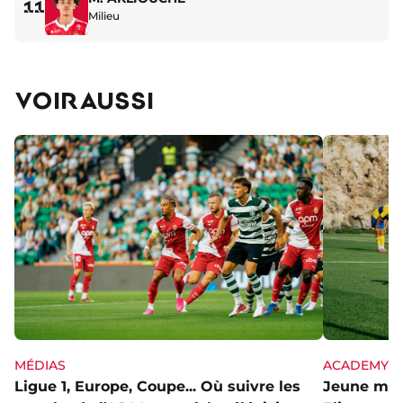
11
Milieu
VOIR AUSSI
MÉDIAS
ACADEMY
Ligue 1, Europe, Coupe... Où suivre les
Jeune mai