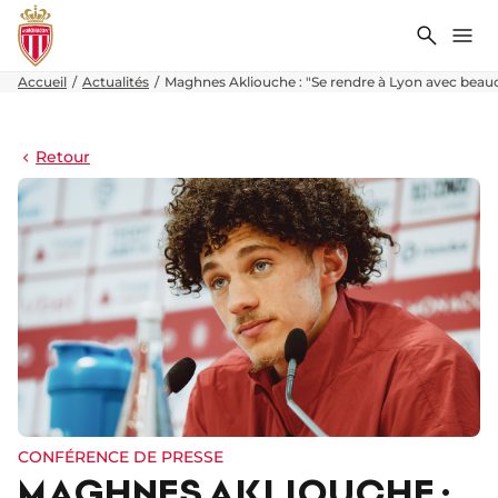
Recher
Me
Accueil
Actualités
Maghnes Akliouche : "Se rendre à Lyon avec beau
Retour
CONFÉRENCE DE PRESSE
MAGHNES AKLIOUCHE :