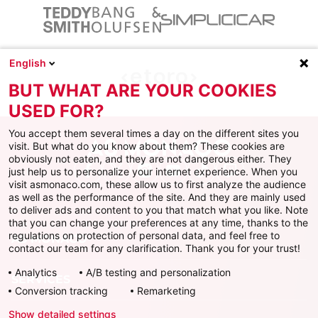
English
BUT WHAT ARE YOUR COOKIES
USED FOR?
You accept them several times a day on the different sites you
visit. But what do you know about them? These cookies are
obviously not eaten, and they are not dangerous either. They
just help us to personalize your internet experience. When you
Facebook
X
Instagram
Youtube
TikTok
Twitch
visit asmonaco.com, these allow us to first analyze the audience
as well as the performance of the site. And they are mainly used
to deliver ads and content to you that match what you like. Note
that you can change your preferences at any time, thanks to the
regulations on protection of personal data, and feel free to
AS MONACO
contact our team for any clarification. Thank you for your trust!
Analytics
A/B testing and personalization
SERVICES
Conversion tracking
Remarketing
Show detailed settings