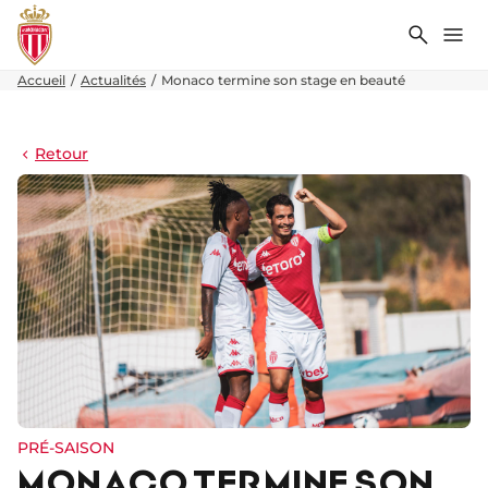
Recher
Me
Accueil
Actualités
Monaco termine son stage en beauté
Retour
PRÉ-SAISON
MONACO TERMINE SON