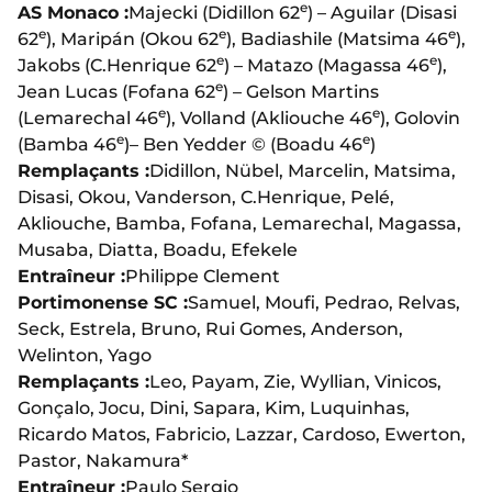
e
AS Monaco :
Majecki (Didillon 62
) – Aguilar (Disasi
e
e
e
62
), Maripán (Okou 62
), Badiashile (Matsima 46
),
e
e
Jakobs (C.Henrique 62
) – Matazo (Magassa 46
),
e
Jean Lucas (Fofana 62
) – Gelson Martins
e
e
(Lemarechal 46
), Volland (Akliouche 46
), Golovin
e
e
(Bamba 46
)– Ben Yedder © (Boadu 46
)
Remplaçants :
Didillon, Nübel, Marcelin, Matsima,
Disasi, Okou, Vanderson, C.Henrique, Pelé,
Akliouche, Bamba, Fofana, Lemarechal, Magassa,
Musaba, Diatta, Boadu, Efekele
Entraîneur :
Philippe Clement
Portimonense SC :
Samuel, Moufi, Pedrao, Relvas,
Seck, Estrela, Bruno, Rui Gomes, Anderson,
Welinton, Yago
Remplaçants :
Leo, Payam, Zie, Wyllian, Vinicos,
Gonçalo, Jocu, Dini, Sapara, Kim, Luquinhas,
Ricardo Matos, Fabricio, Lazzar, Cardoso, Ewerton,
Pastor, Nakamura*
Entraîneur :
Paulo Sergio