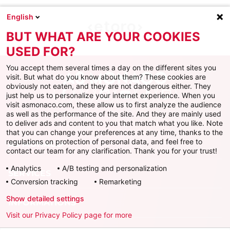
English
BUT WHAT ARE YOUR COOKIES
USED FOR?
You accept them several times a day on the different sites you
visit. But what do you know about them? These cookies are
obviously not eaten, and they are not dangerous either. They
just help us to personalize your internet experience. When you
Facebook
X
Instagram
Youtube
TikTok
Twitch
visit asmonaco.com, these allow us to first analyze the audience
as well as the performance of the site. And they are mainly used
to deliver ads and content to you that match what you like. Note
that you can change your preferences at any time, thanks to the
regulations on protection of personal data, and feel free to
AS MONACO
contact our team for any clarification. Thank you for your trust!
Analytics
A/B testing and personalization
SERVICES
Conversion tracking
Remarketing
Show detailed settings
INFORMATIONS
Visit our Privacy Policy page for more