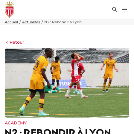
Recher
Me
Accueil
Actualités
N2 : Rebondir à Lyon
Retour
ACADEMY
N2 : REBONDIR À LYON