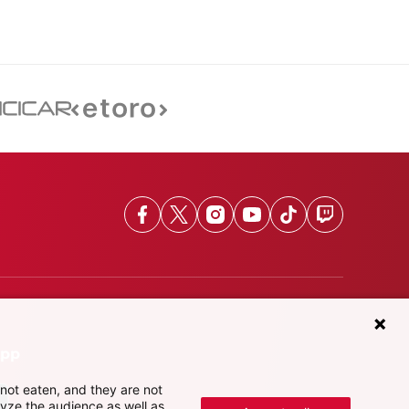
Facebook
X
Instagram
Youtube
TikTok
Twitch
App
not eaten, and they are not
lyze the audience as well as