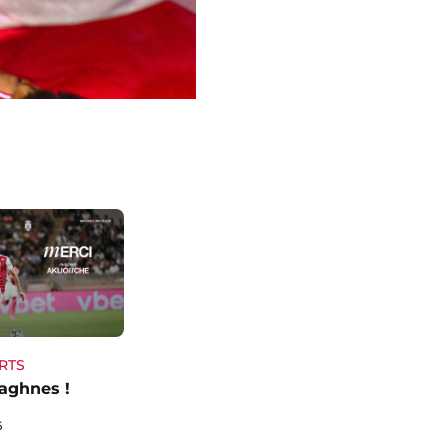
RTS
aghnes !
6