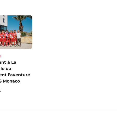
Y
vent à La
le ou
ent l'aventure
AS Monaco
6