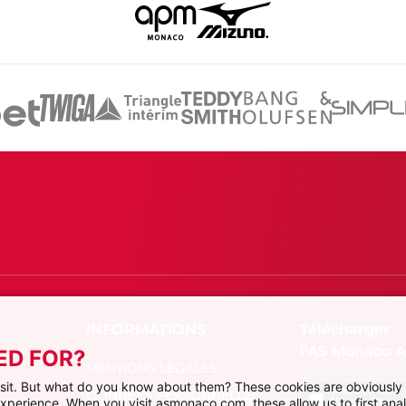
Télécharger
l'AS Monaco 
ED FOR?
MENTIONS LÉGALES
visit. But what do you know about them? These cookies are obviously 
DONNÉES PERSONNELLES
 experience. When you visit asmonaco.com, these allow us to first ana