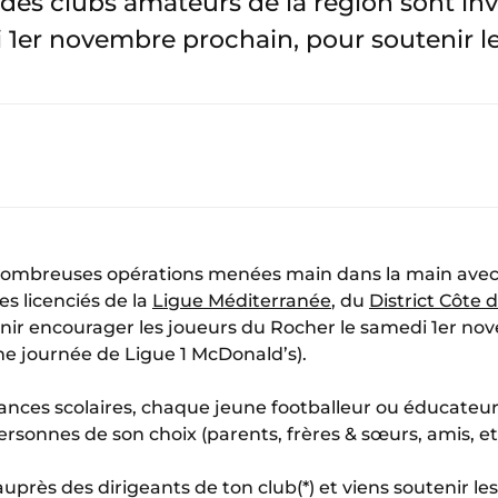
s des clubs amateurs de la région sont in
di 1er novembre prochain, pour soutenir 
nombreuses opérations menées main dans la main avec 
es licenciés de la
Ligue Méditerranée
, du
District Côte 
venir encourager les joueurs du Rocher le samedi 1er no
me journée de Ligue 1 McDonald’s).
ances scolaires, chaque jeune footballeur ou éducateur
onnes de son choix (parents, frères & sœurs, amis, etc
 auprès des dirigeants de ton club(*) et viens soutenir l