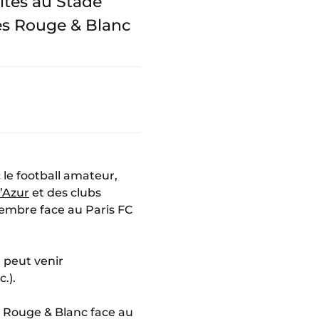
vités au Stade
les Rouge & Blanc
le football amateur,
d’Azur
et des clubs
vembre face au Paris FC
 peut venir
.).
es Rouge & Blanc face au