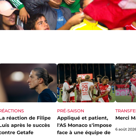
RÉACTIONS
PRÉ-SAISON
TRANSFE
La réaction de Filipe
Appliqué et patient,
Merci M
Luís après le succès
l'AS Monaco s'impose
6 août 202
contre Getafe
face à une équipe de