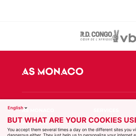
English
BUT WHAT ARE YOUR COOKIES US
ACTUALITÉS
CONTACT
You accept them several times a day on the different sites you 
VIDÉOS
FAQ
dangerous either. They just help us to personalize your internet