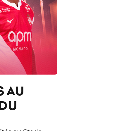
S AU
 DU