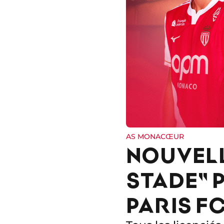
AS MONACŒUR
NOUVELL
STADE" 
PARIS FC