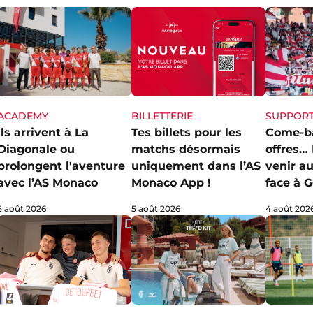
ACADEMY
SUPPOR
BILLETTERIE
Ils arrivent à La
Come-ba
Tes billets pour les
Diagonale ou
offres… 
matchs désormais
prolongent l'aventure
venir au
uniquement dans l’AS
avec l’AS Monaco
face à G
Monaco App !
5 août 2026
4 août 202
5 août 2026