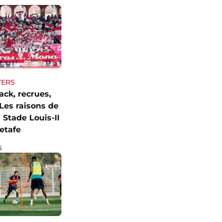
TERS
ck, recrues,
Les raisons de
 Stade Louis-II
etafe
6