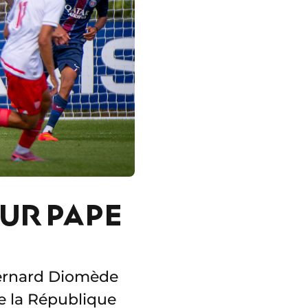
UR PAPE
I
Bernard Diomède
e la République