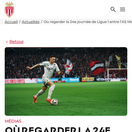
Recher
Me
Accueil
Actualités
Où regarder la 24e journée de Ligue 1 entre l’AS Mo
Retour
MÉDIAS
OÙ REGARDER LA 24E