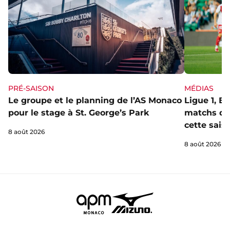
PRÉ-SAISON
MÉDIAS
Le groupe et le planning de l’AS Monaco
Ligue 1, E
pour le stage à St. George’s Park
matchs de 
cette sais
8 août 2026
8 août 2026