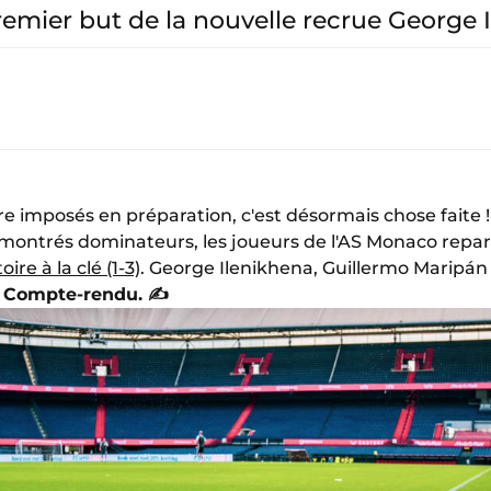
mier but de la nouvelle recrue George I
ore imposés en préparation, c'est désormais chose faite
t montrés dominateurs, les joueurs de l'AS Monaco repar
re à la clé (1-3)
. George Ilenikhena, Guillermo Marip
Compte-rendu. ✍️