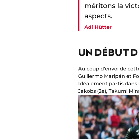
méritons la vict
aspects.
Adi Hütter
UN DÉBUT 
Au coup d'envoi de cette
Guillermo Maripán et Fo
Idéalement partis dans c
Jakobs (2e), Takumi Mina