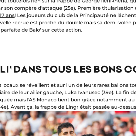
ut toutefois rien sur la frappe de George Ilenikhena, qu
ar son compère d'attaque (25e). Première titularisation
17 ans
! Les joueurs du club de la Principauté ne lâchent
uvelle recrue est proche du doublé mais sa demi-volée p
 parfaite de Balo' sur cette action.
LI' DANS TOUS LES BONS 
 locaux se réveillent et sur l'un de leurs rares ballons t
iaire de leur ailier gauche, Luka Ivanusec (39e). La fin 
iquée mais l'AS Monaco tient bon grâce notamment au 
4e). Avant ça, la frappe de Lingr était passée au-dessus 