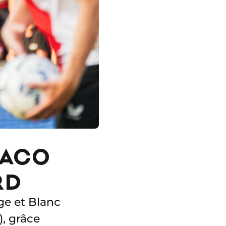
ONACO
RD
ge et Blanc
), grâce