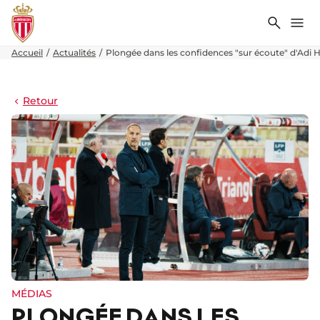
Recher
Me
Accueil
Actualités
Plongée dans les confidences "sur écoute" d'Adi
Retour
MÉDIAS
PLONGÉE DANS LES