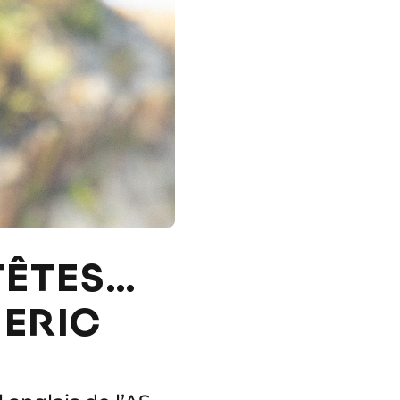
TÊTES…
 ERIC