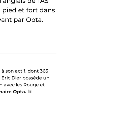
 anglais de l’AS
 pied et fort dans
vant par Opta.
à son actif, dont 365
,
Eric Dier
possède un
n avec les Rouge et
naire Opta. 📊