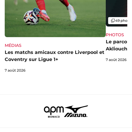
Galerie
49 photo
PHOTOS
Le parcou
MÉDIAS
Akliouche
Les matchs amicaux contre Liverpool et
Coventry sur Ligue 1+
7 août 2026
7 août 2026