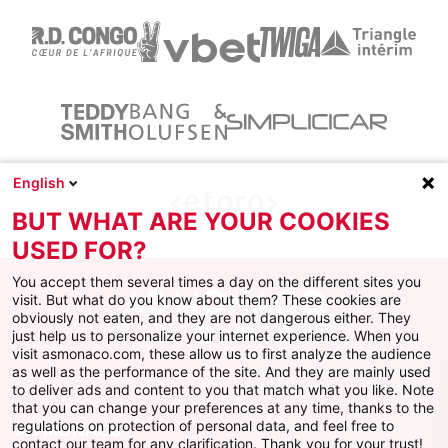
English
BUT WHAT ARE YOUR COOKIES
USED FOR?
You accept them several times a day on the different sites you
visit. But what do you know about them? These cookies are
obviously not eaten, and they are not dangerous either. They
just help us to personalize your internet experience. When you
Facebook
X
Instagram
Youtube
TikTok
Twitch
visit asmonaco.com, these allow us to first analyze the audience
as well as the performance of the site. And they are mainly used
to deliver ads and content to you that match what you like. Note
that you can change your preferences at any time, thanks to the
regulations on protection of personal data, and feel free to
AS MONACO
contact our team for any clarification. Thank you for your trust!