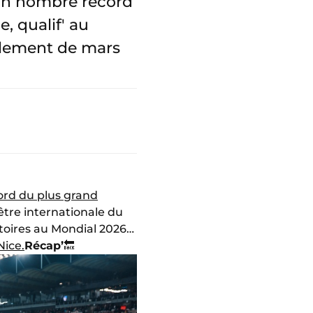
 un nombre record
, qualif' au
mblement de mars
cord du plus grand
tre internationale du
atoires au Mondial 2026…
Nice.
Récap’
🔙