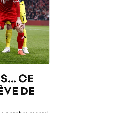
RS… CE
ÊVE DE