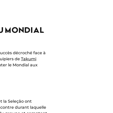
AU MONDIAL
 succès décroché face à
quipiers de
Takumi
puter le Mondial aux
t la Seleção ont
encontre durant laquelle