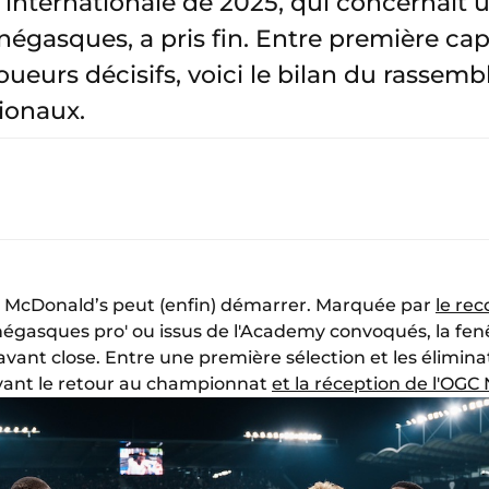
 internationale de 2025, qui concernait
égasques, a pris fin. Entre première cape
oueurs décisifs, voici le bilan du rasse
ionaux.
e 1 McDonald’s peut (enfin) démarrer. Marquée par
le re
gasques pro' ou issus de l'Academy convoqués, la fenê
vant close. Entre une première sélection et les élimin
avant le retour au championnat
et la réception de l'OGC 