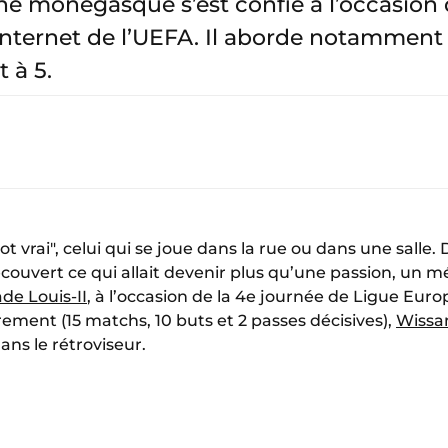
aine monégasque s’est confié à l’occasion
internet de l’UEFA. Il aborde notamment
t à 5.
t vrai", celui qui se joue dans la rue ou dans une salle.
écouvert ce qui allait devenir plus qu’une passion, un mé
de Louis-II
, à l’occasion de la 4e journée de Ligue Eur
èrement (15 matchs, 10 buts et 2 passes décisives),
Wissa
ans le rétroviseur.