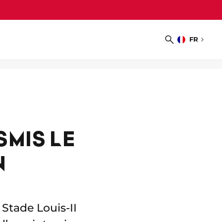
FR
Choisir
Recherche
la
langue
MIS LE
N
Stade Louis-II