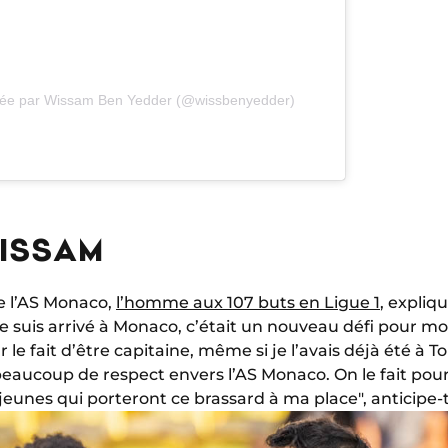
agée par Wissam Ben Yedder (@wissbenyedder)
WISSAM
e l’AS Monaco,
l’homme aux 107 buts en Ligue 1
, expliq
je suis arrivé à Monaco, c’était un nouveau défi pour mo
r le fait d’être capitaine, même si je l’avais déjà été à T
beaucoup de respect envers l’AS Monaco. On le fait pour
 jeunes qui porteront ce brassard à ma place", anticipe-t-