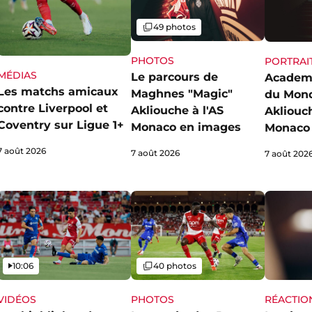
Galerie
49 photos
PHOTOS
PORTRAI
MÉDIAS
Le parcours de
Academ
Les matchs amicaux
Maghnes "Magic"
du Mon
contre Liverpool et
Akliouche à l'AS
Akliouch
Coventry sur Ligue 1+
Monaco en images
Monaco 
7 août 2026
7 août 2026
7 août 202
Vidéo
Galerie
10:06
40 photos
VIDÉOS
PHOTOS
RÉACTIO