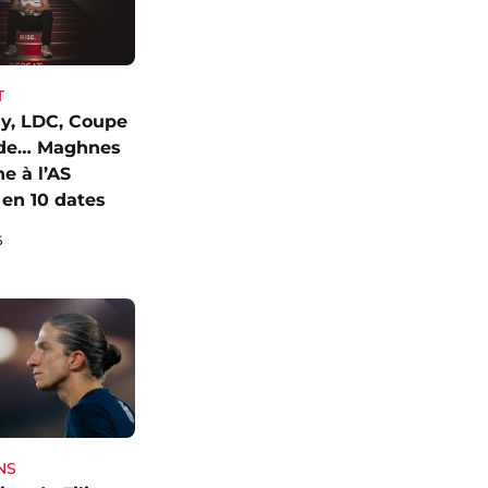
T
y, LDC, Coupe
de… Maghnes
e à l’AS
en 10 dates
6
NS