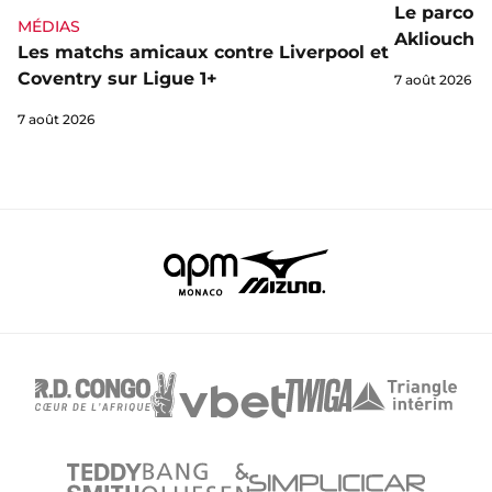
Le parcou
MÉDIAS
Akliouche
Les matchs amicaux contre Liverpool et
Coventry sur Ligue 1+
7 août 2026
7 août 2026