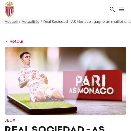
Recher
Me
Accueil
Actualités
Real Sociedad - AS Monaco : gagne un maillot en 
Retour
JEUX
REAL SOCIEDAD - AS