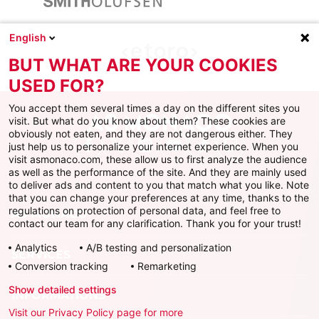
English
BUT WHAT ARE YOUR COOKIES
USED FOR?
You accept them several times a day on the different sites you
visit. But what do you know about them? These cookies are
obviously not eaten, and they are not dangerous either. They
just help us to personalize your internet experience. When you
Facebook
X
Instagram
Youtube
TikTok
Twitch
visit asmonaco.com, these allow us to first analyze the audience
as well as the performance of the site. And they are mainly used
to deliver ads and content to you that match what you like. Note
that you can change your preferences at any time, thanks to the
regulations on protection of personal data, and feel free to
AS MONACO
contact our team for any clarification. Thank you for your trust!
Analytics
A/B testing and personalization
SERVICES
Conversion tracking
Remarketing
Show detailed settings
INFORMATIONS
Visit our Privacy Policy page for more