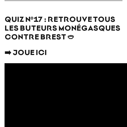
QUIZ Nº17 : RETROUVE TOUS
LES BUTEURS MONÉGASQUES
CONTRE BREST 🥙
➡️ JOUE ICI