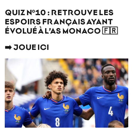
QUIZ Nº10 : RETROUVE LES
ESPOIRS FRANÇAIS AYANT
ÉVOLUÉ À L’AS MONACO 🇫🇷
➡️ JOUE ICI