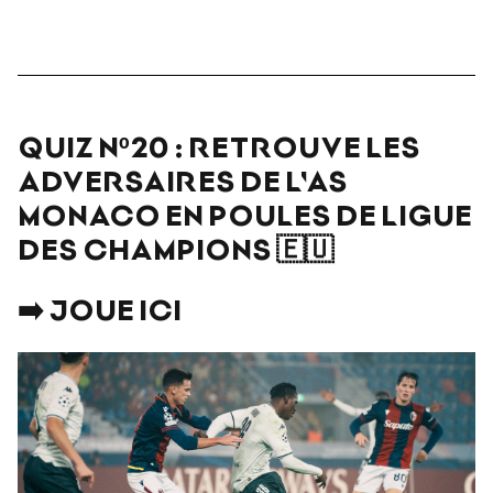
QUIZ Nº20 : RETROUVE LES
ADVERSAIRES DE L'AS
MONACO EN POULES DE LIGUE
DES CHAMPIONS 🇪🇺
➡️ JOUE ICI