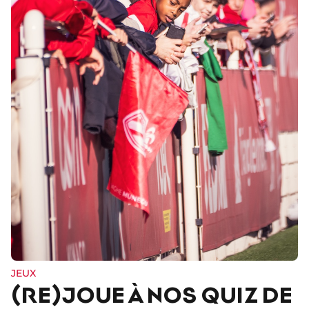
JEUX
(RE)JOUE À NOS QUIZ DE