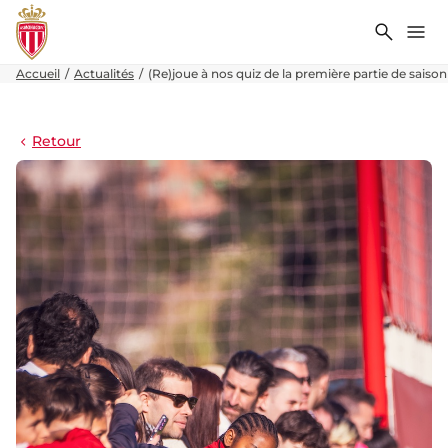
Recher
Me
Accueil
Actualités
(Re)joue à nos quiz de la première partie de saison 
Retour