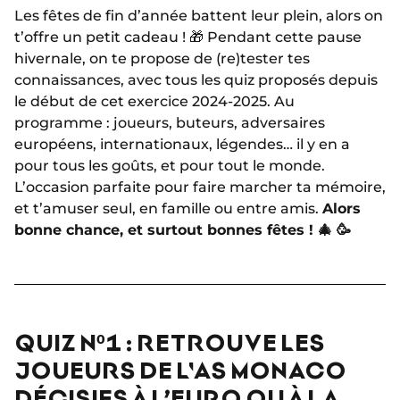
Les fêtes de fin d’année battent leur plein, alors on
t’offre un petit cadeau ! 🎁 Pendant cette pause
hivernale, on te propose de (re)tester tes
connaissances, avec tous les quiz proposés depuis
le début de cet exercice 2024-2025. Au
programme : joueurs, buteurs, adversaires
européens, internationaux, légendes… il y en a
pour tous les goûts, et pour tout le monde.
L’occasion parfaite pour faire marcher ta mémoire,
et t’amuser seul, en famille ou entre amis.
Alors
bonne chance, et surtout bonnes fêtes ! 🎄 🥳
QUIZ Nº1 : RETROUVE LES
JOUEURS DE L'AS MONACO
DÉCISIFS À L’EURO OU À LA