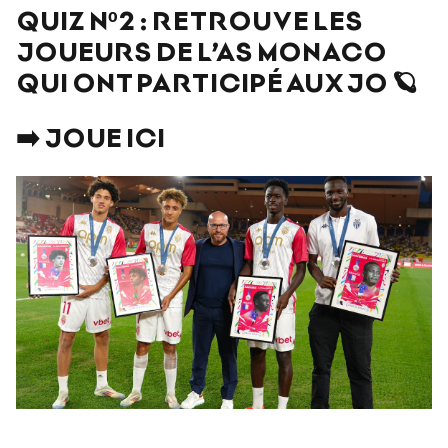
QUIZ Nº2 : RETROUVE LES
JOUEURS DE L’AS MONACO
QUI ONT PARTICIPÉ AUX JO 🪐
➡️ JOUE ICI