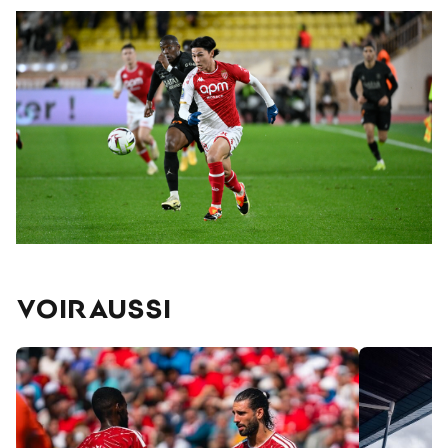
VOIR AUSSI