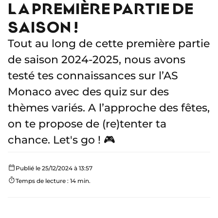
LA PREMIÈRE PARTIE DE
SAISON !
Tout au long de cette première partie
de saison 2024-2025, nous avons
testé tes connaissances sur l’AS
Monaco avec des quiz sur des
thèmes variés. A l’approche des fêtes,
on te propose de (re)tenter ta
chance. Let's go ! 🎮
Publié le 25/12/2024 à 13:57
Temps de lecture : 14 min.