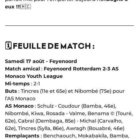
eux !!!
🇲🇨
🗓️ FEUILLE DE MATCH :
Samedi 17 août - Feyenoord
Match amical
:
Feyenoord Rotterdam 2-3 AS
Monaco Youth League
Mi-temps
: 2-1
Buts
: Tincres (11e et 65e) et Nibombé (75e) pour
l’AS Monaco
AS Monaco
: Schulz - Coudour (Bamba, 46e),
Nibombé, Kiwa, Rosada - Valme, Benama ©️ (Touré,
62e), Cabral (Dembaga, 85e) - Michal (Carvalho,
62e), Tincres (Sylla, 86e), Awragh (Bouabré, 46e)
Remplaçants
: Benchaouch, Mokabakila, Bamba,