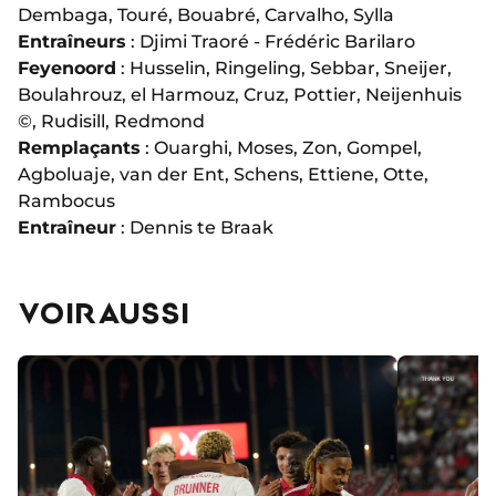
Dembaga, Touré, Bouabré, Carvalho, Sylla
Entraîneurs
: Djimi Traoré - Frédéric Barilaro
Feyenoord
: Husselin, Ringeling, Sebbar, Sneijer,
Boulahrouz, el Harmouz, Cruz, Pottier, Neijenhuis
©️, Rudisill, Redmond
Remplaçants
: Ouarghi, Moses, Zon, Gompel,
Agboluaje, van der Ent, Schens, Ettiene, Otte,
Rambocus
Entraîneur
: Dennis te Braak
VOIR AUSSI