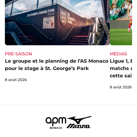
PRÉ-SAISON
MÉDIAS
Le groupe et le planning de l’AS Monaco
Ligue 1, E
pour le stage à St. George’s Park
matchs de 
cette sais
8 août 2026
8 août 2026