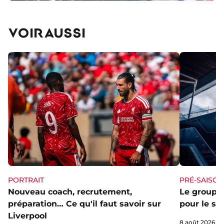
VOIR AUSSI
PORTRAIT
PRÉ-SAISON
Nouveau coach, recrutement,
Le groupe 
préparation… Ce qu'il faut savoir sur
pour le st
Liverpool
8 août 2026