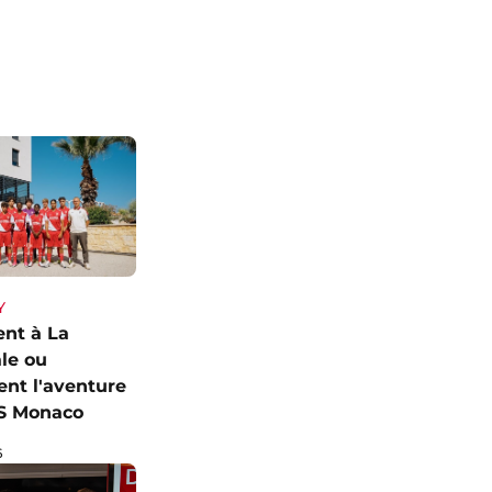
Y
vent à La
le ou
ent l'aventure
AS Monaco
6