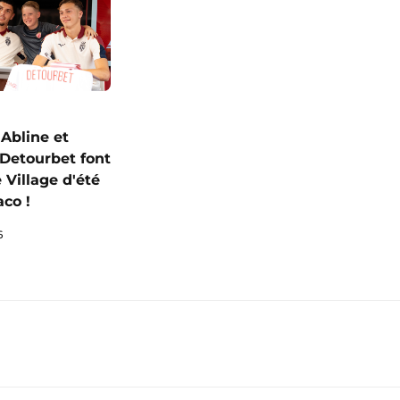
 Abline et
Detourbet font
e Village d'été
co !
6