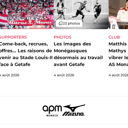
Galerie
23 photos
SUPPORTERS
PHOTOS
CLUB
Come-back, recrues,
Les images des
Matthis
offres… Les raisons de
Monégasques
Mathys 
venir au Stade Louis-II
désormais au travail
vibrer l
face à Getafe
avant Getafe
AS Mona
4 août 2026
4 août 2026
4 août 202