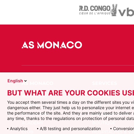
English
BUT WHAT ARE YOUR COOKIES US
ACTUALITÉS
CONTACT
You accept them several times a day on the different sites you 
VIDÉOS
FAQ
dangerous either. They just help us to personalize your internet
the performance of the site. And they are mainly used to delive
ÉQUIPE PRO
FAQ BILLETTERIE
any time, thanks to the regulations on protection of personal data
ACADEMY
BOUTIQUE
Analytics
A/B testing and personalization
Conversion
CLUB
HOSPITALITÉS & VI