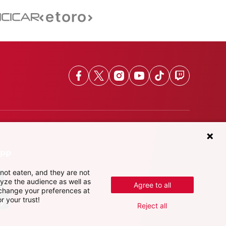
Facebook
X
Instagram
Youtube
TikTok
Twitch
App
not eaten, and they are not
lyze the audience as well as
Agree to all
 change your preferences at
r your trust!
Reject all