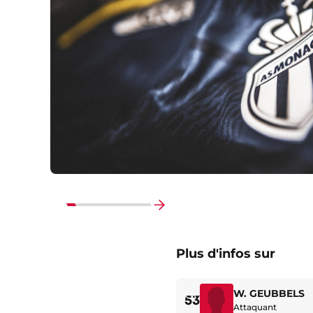
Faire
défiler
Plus d'infos sur
vers
la
fin
W. GEUBBELS
53
Attaquant