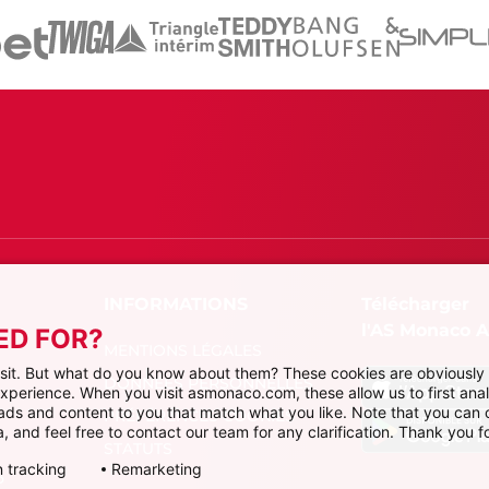
Télécharger
l'AS Monaco 
ED FOR?
MENTIONS LÉGALES
visit. But what do you know about them? These cookies are obviously 
DONNÉES PERSONNELLES
 experience. When you visit asmonaco.com, these allow us to first ana
r ads and content to you that match what you like. Note that you can
PRÉFÉRENCES COOKIES
, and feel free to contact our team for any clarification. Thank you fo
STATUTS
 tracking
Remarketing
P