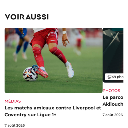
VOIR AUSSI
Galerie
49 photo
PHOTOS
Le parcou
MÉDIAS
Akliouche
Les matchs amicaux contre Liverpool et
Coventry sur Ligue 1+
7 août 2026
7 août 2026