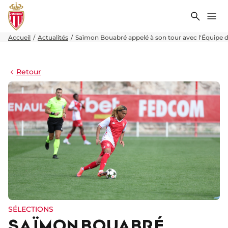
Recher
Me
Accueil
Actualités
Saïmon Bouabré appelé à son tour avec l'Équipe 
Retour
SÉLECTIONS
SAÏMON BOUABRÉ