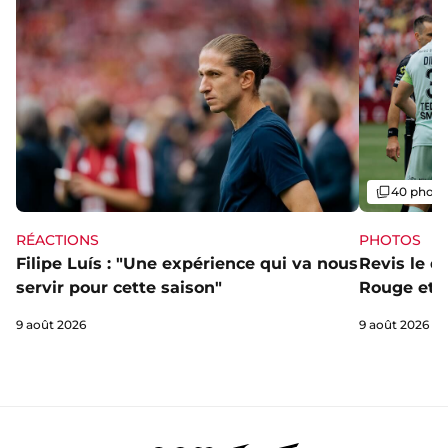
Galerie
40 photo
RÉACTIONS
PHOTOS
Filipe Luís : "Une expérience qui va nous
Revis le d
servir pour cette saison"
Rouge et B
9 août 2026
9 août 2026