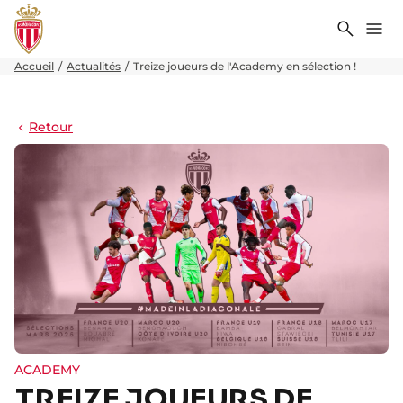
Recher
Me
Accueil
Actualités
Treize joueurs de l'Academy en sélection !
Retour
ACADEMY
TREIZE JOUEURS DE