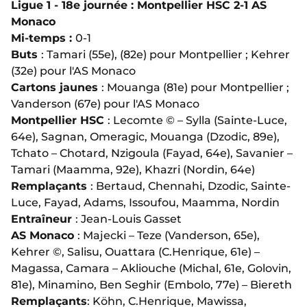
Ligue 1 - 18e journée : Montpellier HSC 2-1 AS
Monaco
Mi-temps :
0-1
Buts
: Tamari (55e), (82e) pour Montpellier ; Kehrer
(32e) pour l'AS Monaco
Cartons jaunes
: Mouanga (81e) pour Montpellier ;
Vanderson (67e) pour l'AS Monaco
Montpellier HSC
: Lecomte © – Sylla (Sainte-Luce,
64e), Sagnan, Omeragic, Mouanga (Dzodic, 89e),
Tchato – Chotard, Nzigoula (Fayad, 64e), Savanier –
Tamari (Maamma, 92e), Khazri (Nordin, 64e)
Remplaçants
: Bertaud, Chennahi, Dzodic, Sainte-
Luce, Fayad, Adams, Issoufou, Maamma, Nordin
Entraîneur
: Jean-Louis Gasset
AS Monaco
: Majecki – Teze (Vanderson, 65e),
Kehrer ©, Salisu, Ouattara (C.Henrique, 61e) –
Magassa, Camara – Akliouche (Michal, 61e, Golovin,
81e), Minamino, Ben Seghir (Embolo, 77e) – Biereth
Remplaçants
: Köhn, C.Henrique, Mawissa,