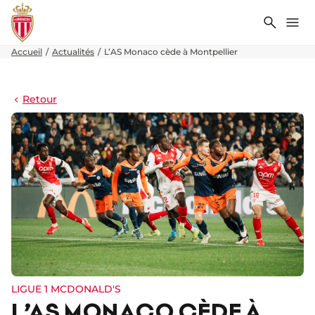
Recher
Me
Accueil
Actualités
L’AS Monaco cède à Montpellier
Retour
LIGUE 1 MCDONALD'S
L’AS MONACO CÈDE À