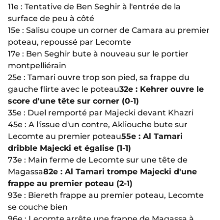
11e : Tentative de Ben Seghir à l'entrée de la
surface de peu à côté
15e : Salisu coupe un corner de Camara au premier
poteau, repoussé par Lecomte
17e : Ben Seghir bute à nouveau sur le portier
montpelliérain
25e : Tamari ouvre trop son pied, sa frappe du
gauche flirte avec le poteau
32e : Kehrer ouvre le
score d'une tête sur corner (0-1)
35e : Duel remporté par Majecki devant Khazri
45e : A l'issue d'un contre, Akliouche bute sur
Lecomte au premier poteau
55e : Al Tamari
dribble Majecki et égalise (1-1)
73e : Main ferme de Lecomte sur une tête de
Magassa
82e : Al Tamari trompe Majecki d'une
frappe au premier poteau (2-1)
93e : Biereth frappe au premier poteau, Lecomte
se couche bien
96e : Lecomte arrête une frappe de Magassa à