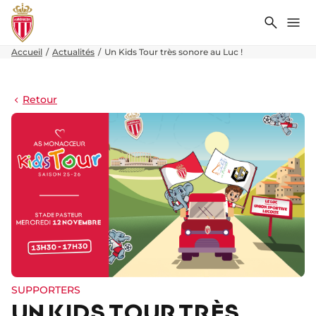
Recher
Me
Accueil
Actualités
Un Kids Tour très sonore au Luc !
Retour
SUPPORTERS
UN KIDS TOUR TRÈS